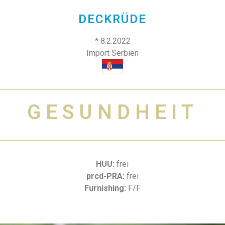
DECKRÜDE
* 8.2.2022
Import Serbien
GESUNDHEIT
HUU:
frei
prcd-PRA:
frei
Furnishing:
F/F