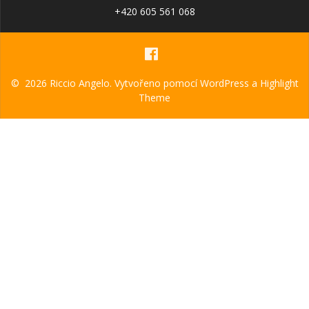
+420 605 561 068
© 2026 Riccio Angelo. Vytvořeno pomocí WordPress a
Highlight
Theme