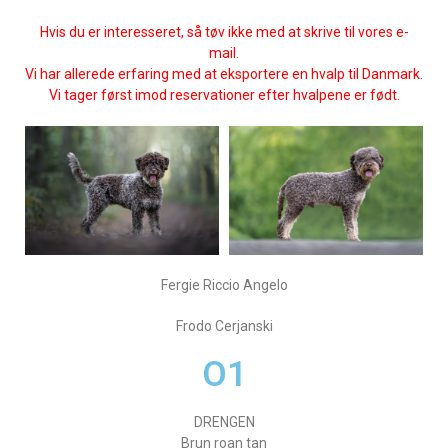
Hvis du er interesseret, så tøv ikke med at skrive til vores e-
mail.
Vi har allerede erfaring med at eksportere en hvalp til Danmark.
Vi tager først imod reservationer efter hvalpene er født.
Fergie Riccio Angelo
Frodo Cerjanski
O1
DRENGEN
Brun roan tan