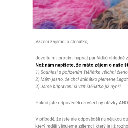
Vážení zájemci o štěňátko,
dovolte mi, prosím, napsat pár řádků ohledně 
Než nám napíšete, že máte zájem o naše š
1) Souhlasí s pořízením štěňátka všichni čle
2) Mám jasno, že chci štěňátko plemene Lago
3) Jsme připraveni si vzít štěňátko již nyní?
Pokud jste odpověděli na všechny otázky ANO,
V případě, že jste ale odpověděli na nějakou 
který raději věnujeme zájemci, který je již r