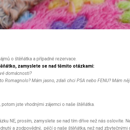
zájmů o štěňátka a případné rezervace.
těňátko, zamyslete se nad těmito otázkami:
nové domácnosti?
tto Romagnolo? Mám jasno, zdali chci PSA nebo FENU? Mám něj
 potom jste vhodnými zájemci o naše štěňátka.
otázku NE, prosím, zamyslete se nad tím dříve než nás oslovíte. 
ozhodnutý a zodpovědný, péčí o naše štěňátka, než nad zbytečným