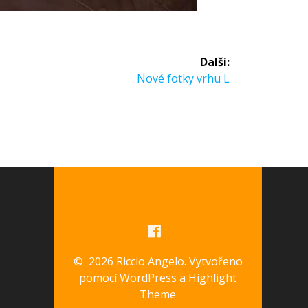
Další:
Nové fotky vrhu L
© 2026 Riccio Angelo. Vytvořeno
pomocí WordPress a
Highlight
Theme