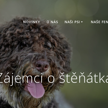
NOVINKY
O NÁS
NAŠI PSI
NAŠE FE
Zájemci o štěňátk