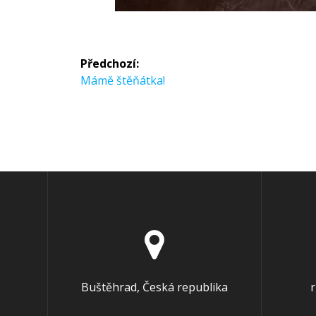
Předchozí:
Mámě štěňátka!
Buštěhrad, Česká republika
r