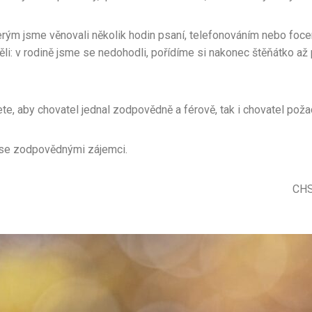
erým jsme věnovali několik hodin psaní, telefonováním nebo foce
ěli: v rodině jsme se nedohodli, pořídíme si nakonec štěňátko až 
ete, aby chovatel jednal zodpovědně a férově, tak i chovatel pož
 se zodpovědnými zájemci.
ccio Ang