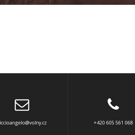
iccioangelo@volny.cz
+420 605 561 068