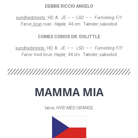
DEBBIE RICCIO ANGELO
sundhedstests
:
HD
:
A
JE:
– –
LSD:
– –
Furnishing:
F/f
Farve
: brun
roan
Højde
:
44 cm T
ænder
:
saksebid
COMES CORDIS DR. DOLITTLE
sundhedstests
:
HD
:
A
JE:
– –
LSD:
– –
Furnishing:
F/F
Farve
:
hvid-brun
Højde
:
44 cm T
ænder
:
saksebid
MAMMA MIA
tæve, HVID MED ORANGE